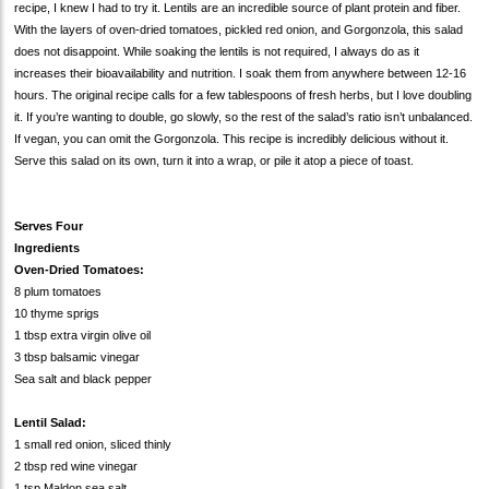
recipe, I knew I had to try it. Lentils are an incredible source of plant protein and fiber.
With the layers of oven-dried tomatoes, pickled red onion, and Gorgonzola, this salad
does not disappoint. While soaking the lentils is not required, I always do as it
increases their bioavailability and nutrition. I soak them from anywhere between 12-16
hours. The original recipe calls for a few tablespoons of fresh herbs, but I love doubling
it. If you’re wanting to double, go slowly, so the rest of the salad’s ratio isn’t unbalanced.
If vegan, you can omit the Gorgonzola. This recipe is incredibly delicious without it.
Serve this salad on its own, turn it into a wrap, or pile it atop a piece of toast.
Serves Four
Ingredients
Oven-Dried Tomatoes:
8 plum tomatoes
10 thyme sprigs
1 tbsp extra virgin olive oil
3 tbsp balsamic vinegar
Sea salt and black pepper
Lentil Salad:
1 small red onion, sliced thinly
2 tbsp red wine vinegar
1 tsp Maldon sea salt