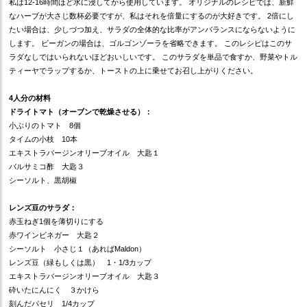
私は12-16時間ほど水に浸してから使用しています。 オリジナルのレシピでは、新鮮
なハーブが大さじ数杯必要ですが、私はそれを倍量にするのが大好きです。 2倍にし
たい場合は、少しづつ加え、サラダの全体的な比率がアンバランスにならないように
します。 ビーガンの場合は、ゴルゴンゾーラを省略できます。 このレシピはこのサ
ラダなしではいられないほどおいしいです。 このサラダを単品で食すか、野菜やトル
ティーヤでラップするか、トーストの上に乗せてお召し上がりください。
4人分の材料
ドライトマト（オーブンで乾燥させる）：
小ぶりのトマト 8個
タイムの小枝 10本
エキストラバージンオリーブオイル 大匙１
バルサミコ酢 大匙３
シーソルト、黒胡椒
レンズ豆のサラダ：
赤玉ねぎ1個を薄切りにする
赤ワインビネガー 大匙２
シーソルト 小さじ１（あればMaldon）
レンズ豆（緑もしくは黒） 1・1/3カップ
エキストラバージンオリーブオイル 大匙３
砕いたにんにく ３かけら
刻んだパセリ 1/4カップ