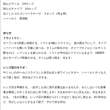
刻んだディル 1/4カップ
刻んだチャイブ 1/4カップ
ほぐしたゴルゴンゾーラチーズ ３オンス（90ｇ弱）
シーソルト、黒胡椒
作り方
ドライトマト：
オーブンを135度に余熱する。トマトを4枚にスライスし、皮の面を下にして、オーブ
ンペーパーを敷いた天板に並べる。タイムの枝をのせ、オリーブオイルとバルサミコ
酢をかけ、シーソルトを振りかける。トマトが半分ほどドライになるまで、1時間半
ほどオーブンで乾燥させる。タイムは取り除き、冷ます。
レンズ豆のサラダ：
中くらいのボールにスライスした赤玉ねぎと赤ワインビネガー、シーソルト少々を入
れて軽く混ぜ、30分ほどマリネする。
レンズ豆を準備する。（必ずしも水に浸す必要はありませんが、わたしはいつも栄養
素を吸収しやすくするために水で戻します）大きめのボールに豆を入れ、水を注ぎ入
れる。（水の分量は、レンズ豆の表面から2インチほど）塩も少し加える。20-30分ほ
ど、豆がしんなりとするまで茹で、ザルで水を切る。