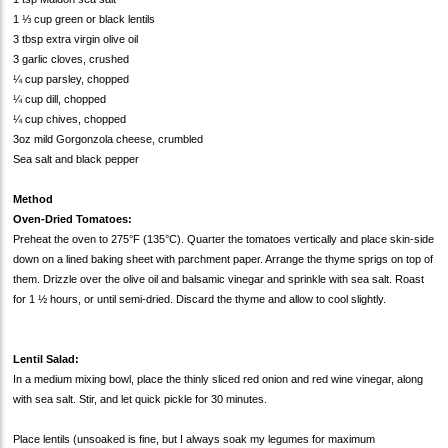
1 ⅓ cup green or black lentils
3 tbsp extra virgin olive oil
3 garlic cloves, crushed
¼ cup parsley, chopped
¼ cup dill, chopped
¼ cup chives, chopped
3oz mild Gorgonzola cheese, crumbled
Sea salt and black pepper
Method
Oven-Dried Tomatoes:
Preheat the oven to 275°F (135°C). Quarter the tomatoes vertically and place skin-side
down on a lined baking sheet with parchment paper. Arrange the thyme sprigs on top of
them. Drizzle over the olive oil and balsamic vinegar and sprinkle with sea salt. Roast
for 1 ½ hours, or until semi-dried. Discard the thyme and allow to cool slightly.
Lentil Salad:
In a medium mixing bowl, place the thinly sliced red onion and red wine vinegar, along
with sea salt. Stir, and let quick pickle for 30 minutes.
Place lentils (unsoaked is fine, but I always soak my legumes for maximum