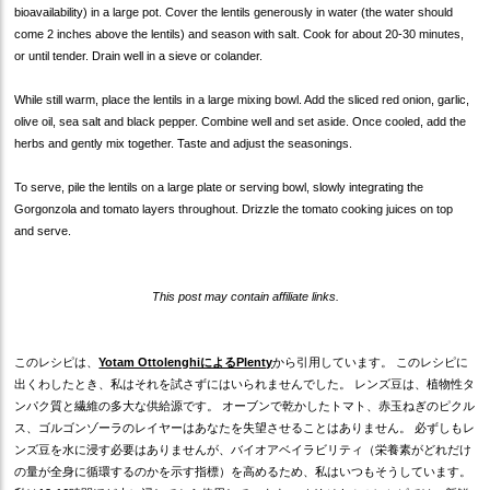
bioavailability) in a large pot. Cover the lentils generously in water (the water should
come 2 inches above the lentils) and season with salt. Cook for about 20-30 minutes,
or until tender. Drain well in a sieve or colander.
While still warm, place the lentils in a large mixing bowl. Add the sliced red onion, garlic,
olive oil, sea salt and black pepper. Combine well and set aside. Once cooled, add the
herbs and gently mix together. Taste and adjust the seasonings.
To serve, pile the lentils on a large plate or serving bowl, slowly integrating the
Gorgonzola and tomato layers throughout. Drizzle the tomato cooking juices on top
and serve.
This post may contain affiliate links.
このレシピは、
Yotam OttolenghiによるPlenty
から引用しています。 このレシピに
出くわしたとき、私はそれを試さずにはいられませんでした。 レンズ豆は、植物性タ
ンパク質と繊維の多大な供給源です。 オーブンで乾かしたトマト、赤玉ねぎのピクル
ス、ゴルゴンゾーラのレイヤーはあなたを失望させることはありません。 必ずしもレ
ンズ豆を水に浸す必要はありませんが、バイオアベイラビリティ（栄養素がどれだけ
の量が全身に循環するのかを示す指標）を高めるため、私はいつもそうしています。