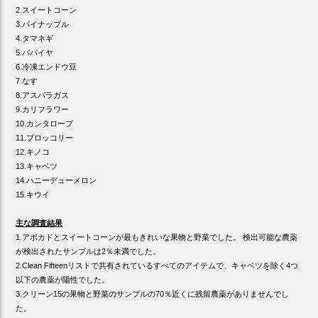
2.スイートコーン
3.パイナップル
4.タマネギ
5.パパイヤ
6.冷凍エンドウ豆
7.なす
8.アスパラガス
9.カリフラワー
10.カンタロープ
11.ブロッコリー
12.キノコ
13.キャベツ
14.ハニーデューメロン
15.キウイ
主な調査結果
1.アボカドとスイートコーンが最もきれいな果物と野菜でした。 検出可能な農薬
が検出されたサンプルは2％未満でした。
2.Clean Fifteenリストで共有されているすべてのアイテムで、キャベツを除く4つ
以下の農薬が陽性でした。
3.クリーン15の果物と野菜のサンプルの70％近くに残留農薬がありませんでし
た。