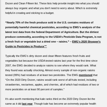
Dozen and Clean Fifteen list. These lists help provide insight into what you should
always buy organic and what you don’t need to worry about. Which is extremely
helpful in creating and sticking to a budget.
“Nearly 70% of the fresh produce sold in the U.S. contains residues of
potentially harmful chemical pesticides, according to EWG’s analysis of the
latest test data from the federal Department of Agriculture. But the dirtiest
produce commodity, according to the USDA’s Pesticide Data Program, is not
a fresh fruit or vegetable but a dried one – raisins.” –
EWG’s 2020 Shopper’s
Guide to Pesticides in Produce™
Typically the EWG’s dirty dozen and clean fifteen features fresh fruits and
vegetables but because the USDA tested raisins last year for the first time since
2007, the EWG decided to analyze raisins to see where they would rank. What
they found was actually shocking. Almost every sample of non-organic raisins
tested (99%) had residues of at least two pesticides. The EWG
mentioned
that
“On the 2020 Dirty Dozen, raisins would rank worst of all fruits tested, including
strawberries, nectarines, apples, and cherries, all of which had residues of two or
more pesticides on at least 90 percent of samples.”
It’s also worth mentioning that kale ranks third on the 2020 Dirty Dozen list the
same as it did
last year
. Though kale has become an extremely popular health