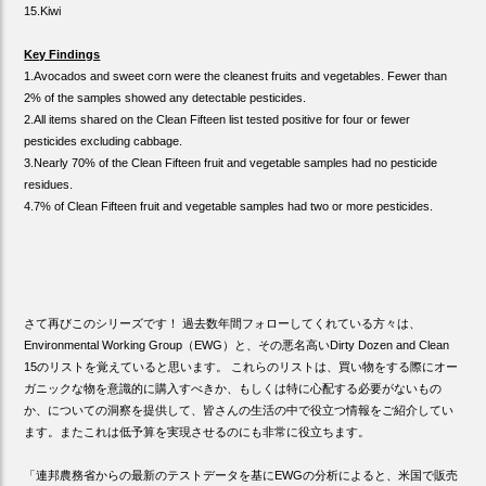
15.Kiwi
Key Findings
1.Avocados and sweet corn were the cleanest fruits and vegetables. Fewer than
2% of the samples showed any detectable pesticides.
2.All items shared on the Clean Fifteen list tested positive for four or fewer
pesticides excluding cabbage.
3.Nearly 70% of the Clean Fifteen fruit and vegetable samples had no pesticide
residues.
4.7% of Clean Fifteen fruit and vegetable samples had two or more pesticides.
さて再びこのシリーズです！ 過去数年間フォローしてくれている方々は、
Environmental Working Group（EWG）と、その悪名高いDirty Dozen and Clean
15のリストを覚えていると思います。 これらのリストは、買い物をする際にオー
ガニックな物を意識的に購入すべきか、もしくは特に心配する必要がないもの
か、についての洞察を提供して、皆さんの生活の中で役立つ情報をご紹介してい
ます。またこれは低予算を実現させるのにも非常に役立ちます。
「連邦農務省からの最新のテストデータを基にEWGの分析によると、米国で販売