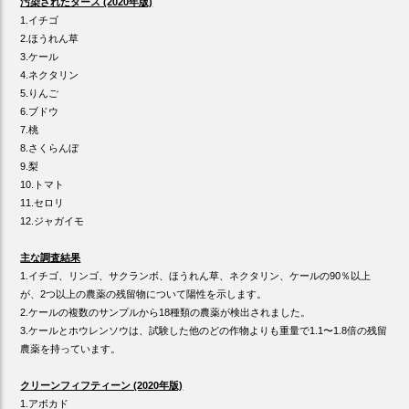
汚染されたダース (2020年版)
1.イチゴ
2.ほうれん草
3.ケール
4.ネクタリン
5.りんご
6.ブドウ
7.桃
8.さくらんぼ
9.梨
10.トマト
11.セロリ
12.ジャガイモ
主な調査結果
1.イチゴ、リンゴ、サクランボ、ほうれん草、ネクタリン、ケールの90％以上
が、2つ以上の農薬の残留物について陽性を示します。
2.ケールの複数のサンプルから18種類の農薬が検出されました。
3.ケールとホウレンソウは、試験した他のどの作物よりも重量で1.1〜1.8倍の残留
農薬を持っています。
クリーンフィフティーン (2020年版)
1.アボカド