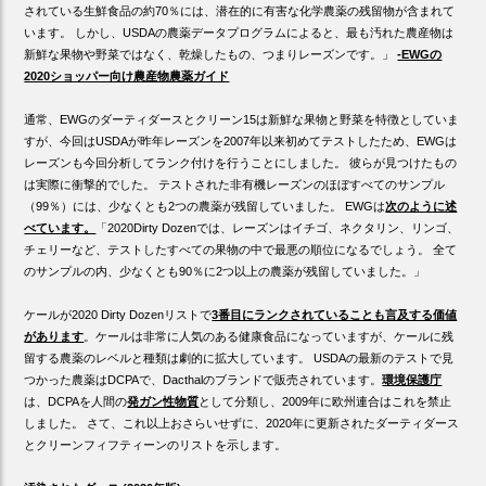
されている生鮮食品の約70％には、潜在的に有害な化学農薬の残留物が含まれて
います。 しかし、USDAの農薬データプログラムによると、最も汚れた農産物は
新鮮な果物や野菜ではなく、乾燥したもの、つまりレーズンです。」
-EWGの
2020ショッパー向け農産物農薬ガイド
通常、EWGのダーティダースとクリーン15は新鮮な果物と野菜を特徴としていま
すが、今回はUSDAが昨年レーズンを2007年以来初めてテストしたため、EWGは
レーズンも今回分析してランク付けを行うことにしました。 彼らが見つけたもの
は実際に衝撃的でした。 テストされた非有機レーズンのほぼすべてのサンプル
（99％）には、少なくとも2つの農薬が残留していました。 EWGは
次のように述
べています。
「2020Dirty Dozenでは、レーズンはイチゴ、ネクタリン、リンゴ、
チェリーなど、テストしたすべての果物の中で最悪の順位になるでしょう。 全て
のサンプルの内、少なくとも90％に2つ以上の農薬が残留していました。」
ケールが2020 Dirty Dozenリストで
3番目にランクされていることも言及する価値
があります
。ケールは非常に人気のある健康食品になっていますが、ケールに残
留する農薬のレベルと種類は劇的に拡大しています。 USDAの最新のテストで見
つかった農薬はDCPAで、Dacthalのブランドで販売されています。
環境保護庁
は、DCPAを人間の
発ガン性物質
として分類し、2009年に欧州連合はこれを禁止
しました。 さて、これ以上おさらいせずに、2020年に更新されたダーティダース
とクリーンフィフティーンのリストを示します。