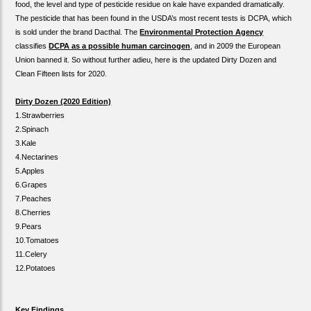
food, the level and type of pesticide residue on kale have expanded dramatically.
The pesticide that has been found in the USDA’s most recent tests is DCPA, which
is sold under the brand Dacthal. The
Environmental Protection Agency
classifies
DCPA as a possible human carcinogen
, and in 2009 the European
Union banned it. So without further adieu, here is the updated Dirty Dozen and
Clean Fifteen lists for 2020.
Dirty Dozen (2020 Edition)
1.Strawberries
2.Spinach
3.Kale
4.Nectarines
5.Apples
6.Grapes
7.Peaches
8.Cherries
9.Pears
10.Tomatoes
11.Celery
12.Potatoes
Key Findings