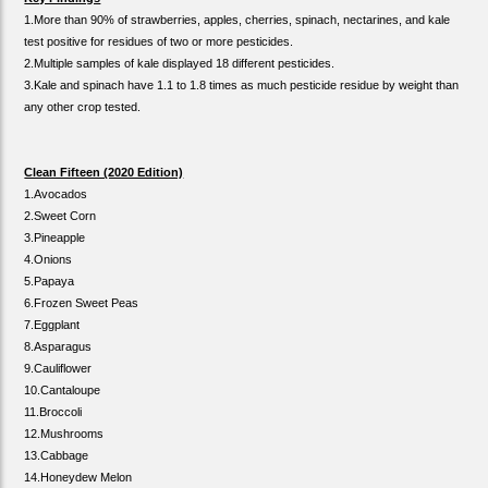
1.More than 90% of strawberries, apples, cherries, spinach, nectarines, and kale
test positive for residues of two or more pesticides.
2.Multiple samples of kale displayed 18 different pesticides.
3.Kale and spinach have 1.1 to 1.8 times as much pesticide residue by weight than
any other crop tested.
Clean Fifteen (2020 Edition)
1.Avocados
2.Sweet Corn
3.Pineapple
4.Onions
5.Papaya
6.Frozen Sweet Peas
7.Eggplant
8.Asparagus
9.Cauliflower
10.Cantaloupe
11.Broccoli
12.Mushrooms
13.Cabbage
14.Honeydew Melon